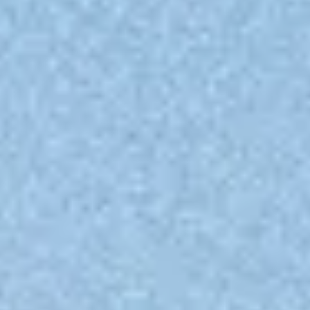
Proyectos
·
Editorial
·
Contacto