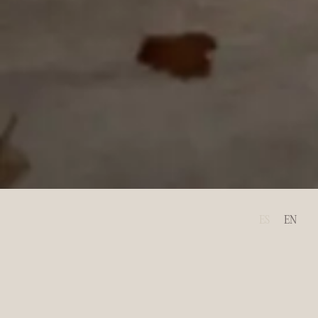
ES
EN
Cliente
Grupo Alvores
Ubicación
Huelva, España
Categoría
Retail
Rendering
Utopic