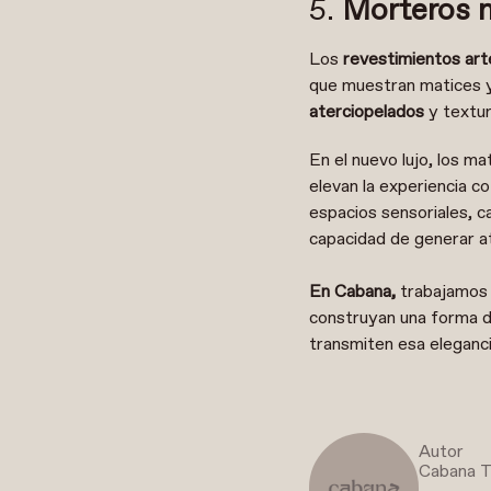
5.
Morteros mi
Los
revestimientos art
que muestran matices y
aterciopelados
y textu
En el nuevo lujo, los m
elevan la experiencia c
espacios sensoriales, c
capacidad de generar a
En Cabana,
trabajamos c
construyan una forma d
transmiten esa eleganci
Autor
Cabana 