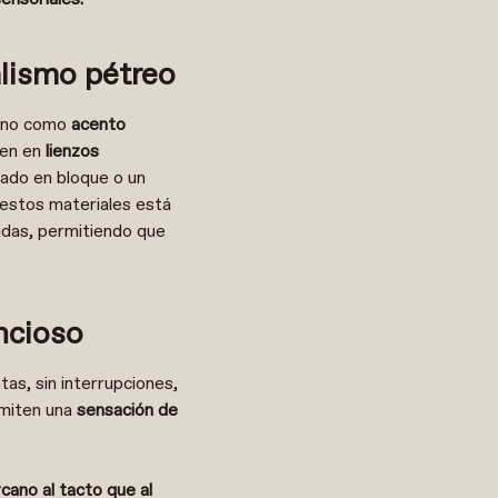
alismo pétreo
 sino como
acento
ten en
lienzos
llado en bloque o un
 estos materiales está
idas, permitiendo que
ncioso
untas, sin interrupciones,
smiten una
sensación de
cano al tacto que al