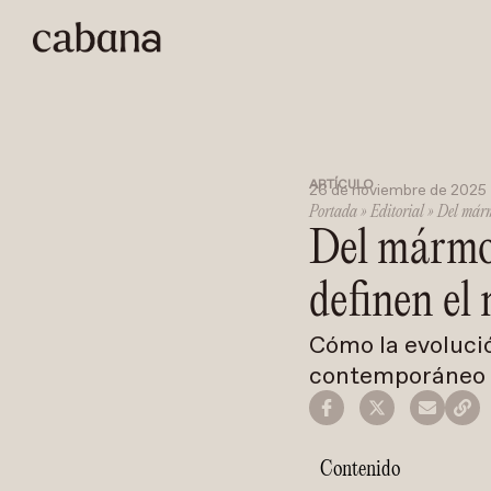
ARTÍCULO
26 de noviembre de 2025
Portada
»
Editorial
»
Del mármo
Del mármol
definen el 
Cómo la evolució
contemporáneo ha
Contenido