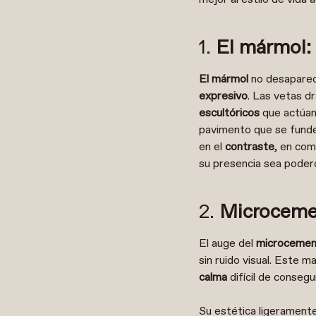
1.
El mármol: 
El mármol
no desapare
expresivo
. Las vetas d
escultóricos
que actúa
pavimento que se funde 
en el
contraste
, en com
su presencia sea podero
2.
Microcemen
El auge del
microcemen
sin ruido visual. Este m
calma
difícil de consegu
Su estética ligerament