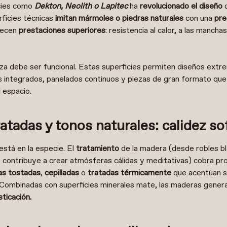
icies como
Dekton, Neolith o Lapitec
ha
revolucionado el diseño
d
rficies técnicas
imitan mármoles o piedras naturales
con una
pre
recen
prestaciones superiores
: resistencia al calor, a las manchas
lleza debe ser funcional. Estas superficies permiten diseños ex
s integrados, panelados continuos y piezas de gran formato que
 espacio.
atadas y tonos naturales: calidez so
o está en la especie. El
tratamiento
de la madera (desde robles b
contribuye a crear atmósferas cálidas y meditativas) cobra pr
s tostadas
,
cepilladas
o
tratadas térmicamente
que acentúan s
 Combinadas con superficies minerales mate, las maderas gener
sticación.