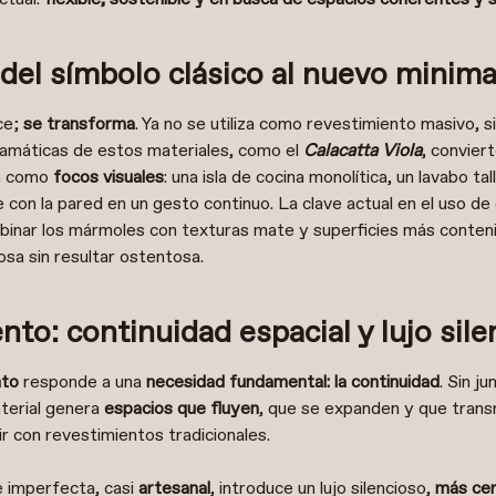
del símbolo clásico al nuevo minim
ce;
se transforma
. Ya no se utiliza como revestimiento masivo,
ramáticas de estos materiales, como el
Calacatta Viola
, convier
n como
focos visuales
: una isla de cocina monolítica, un lavabo ta
con la pared en un gesto continuo. La clave actual en el uso de
binar los mármoles con texturas mate y superficies más conten
sa sin resultar ostentosa.
to: continuidad espacial y lujo sile
to
responde a una
necesidad fundamental: la continuidad
. Sin j
aterial genera
espacios que fluyen
, que se expanden y que tran
ir con revestimientos tradicionales.
e imperfecta, casi
artesanal
, introduce un lujo silencioso,
más cer