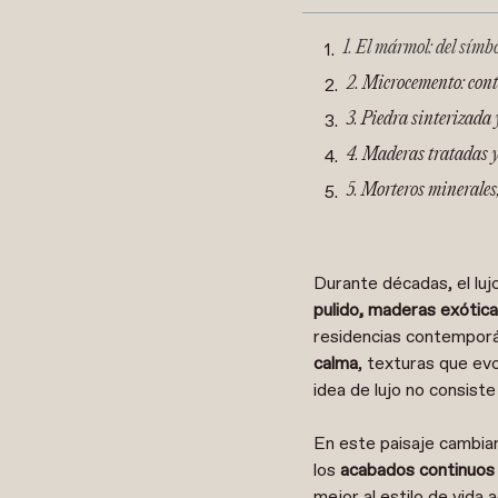
1. El mármol: del símb
2. Microcemento: cont
3. Piedra sinterizada 
4. Maderas tratadas y 
5. Morteros minerales, 
Durante décadas, el luj
pulido, maderas exótica
residencias contemporá
calma
, texturas que e
idea de lujo no consist
En este paisaje cambia
los
acabados continuos
mejor al estilo de vida 