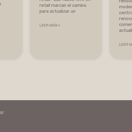
renov
s
retail marcan el camino
moder
para actualizar un
centr
renov
comerc
LEER MÁS »
actual
LEER M
as