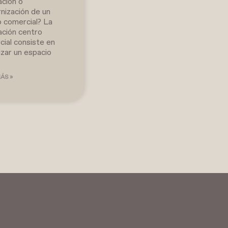
ación o
nización de un
o comercial? La
ación centro
ial consiste en
izar un espacio
ÁS »