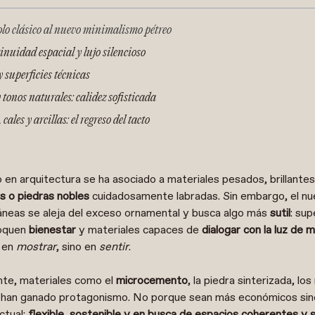
olo clásico al nuevo minimalismo pétreo
inuidad espacial y lujo silencioso
y superficies técnicas
tonos naturales: calidez sofisticada
cales y arcillas: el regreso del tacto
o en arquitectura se ha asociado a materiales pesados, brillante
s o piedras nobles
cuidadosamente labradas. Sin embargo, el nue
neas se aleja del exceso ornamental y busca algo más
sutil
: sup
voquen
bienestar
y materiales capaces de
dialogar con la luz de
e en
mostrar
, sino en
sentir
.
nte, materiales como el
microcemento
, la piedra sinterizada, l
han ganado protagonismo. No porque sean más económicos si
actual:
flexible, sostenible y en busca de espacios coherentes y s