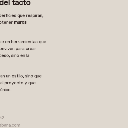
del tacto
perficies que respiran,
obtener
muros
rse en herramientas que
onviven para crear
eso, sino en la
n un estilo, sino que
 al proyecto y que
único.
52
abana.com