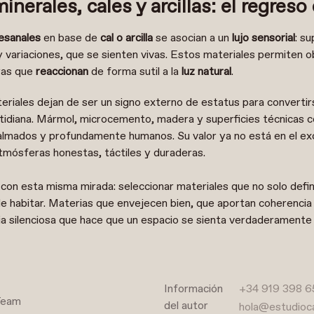
nerales, cales y arcillas: el regreso 
esanales
en base de
cal o arcilla
se asocian a un
lujo sensorial
: su
 variaciones, que se sienten vivas. Estos materiales permiten 
ras que
reaccionan
de forma sutil a la
luz natural
.
ateriales dejan de ser un signo externo de estatus para converti
otidiana. Mármol, microcemento, madera y superficies técnicas c
almados y profundamente humanos. Su valor ya no está en el exc
tmósferas honestas, táctiles y duraderas.
on esta misma mirada: seleccionar materiales que no solo defina
e habitar. Materias que envejecen bien, que aportan coherencia
a silenciosa que hace que un espacio se sienta verdaderamente 
Información
+34 919 398 6
Team
del autor
hola@estudioc