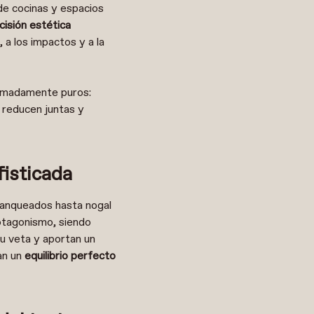
e cocinas y espacios
cisión estética
, a los impactos y a la
tremadamente puros:
 reducen juntas y
fisticada
lanqueados hasta nogal
otagonismo, siendo
u veta y aportan un
an un
equilibrio perfecto