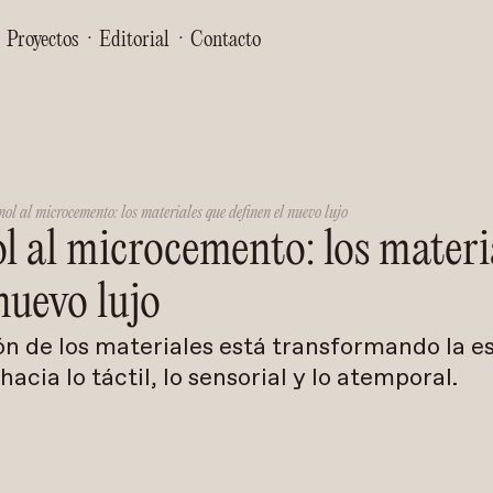
Proyectos
·
Editorial
·
Contacto
l al microcemento: los materiales que definen el nuevo lujo
 al microcemento: los materi
nuevo lujo
n de los materiales está transformando la est
cia lo táctil, lo sensorial y lo atemporal.