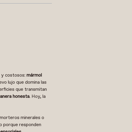
s y costosos:
mármol
vo lujo que domina las
erficies que transmitan
 manera honesta
. Hoy, la
os morteros minerales o
no porque responden
ensoriales.