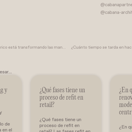
@cabanapartn
@cabana-archi
Cómo el diseño paramétrico está transformando las mansiones del futuro
¿Cuánto tiempo se tarda en hac
resar…
ng y
¿Qué fases tiene un
¿En q
proceso de refit en
renov
retail?
mode
 y
centr
¿Qué fases tiene un
lo de
proceso de refit en
¿En qu
 en el
retail? Las fases refit en